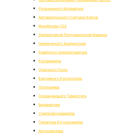
Системы Выделения Нуклеиновых Кислот
Ротационного Испарителя
Автоматического Счетчика Клеток
Инкубатора CO2
Лабораторной Посудомоечной Машины
Генетического Анализатора
Кюветного Электропоратора
Колориметра
Откачного Поста
Вакуумного Контроллера
Плотномера
Охлаждающего Термостата
Биореактора
Спектрофлуориметра
Титратора И Кулонометра
Автосамплера