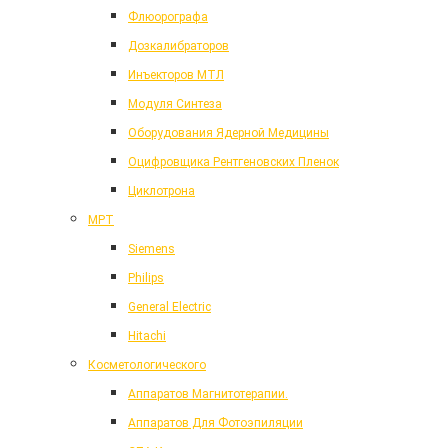
Флюорографа
Дозкалибраторов
Инъекторов МТЛ
Модуля Синтеза
Оборудования Ядерной Медицины
Оцифровщика Рентгеновских Пленок
Циклотрона
МРТ
Siemens
Philips
General Electric
Hitachi
Косметологического
Аппаратов Магнитотерапии.
Аппаратов Для Фотоэпиляции