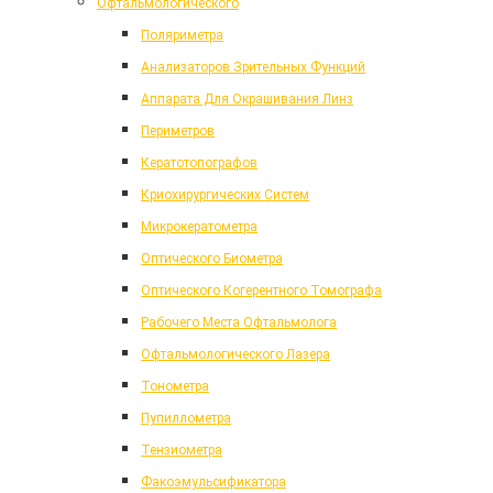
Офтальмологического
Поляриметра
Анализаторов Зрительных Функций
Аппарата Для Окрашивания Линз
Периметров
Кератотопографов
Криохирургических Систем
Микрокератометра
Оптического Биометра
Оптического Когерентного Томографа
Рабочего Места Офтальмолога
Офтальмологического Лазера
Тонометра
Пупиллометра
Тензиометра
Факоэмульсификатора