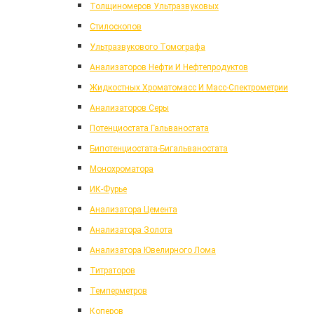
Толщиномеров Ультразвуковых
Стилоскопов
Ультразвукового Томографа
Анализаторов Нефти И Нефтепродуктов
Жидкостных Хроматомасс И Масс-Спектрометрии
Анализаторов Серы
Потенциостата Гальваностата
Бипотенциостата-Бигальваностата
Монохроматора
ИК-Фурье
Анализатора Цемента
Анализатора Золота
Анализатора Ювелирного Лома
Титраторов
Темперметров
Коперов