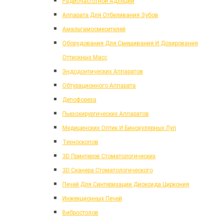
Радиочастотной Адляции
Аппарата Для Отбеливания Зубов
Амальгамосмесителей
Оборудования Для Смешивания И Дозирования
Оттискных Масс
Эндодонтических Аппаратов
Обтурационного Аппарата
Депофореза
Пьезохирургических Аппаратов
Медицинских Оптик И Бинокулярных Луп
Техноскопов
3D Принтеров Стоматологических
3D Сканера Стоматологического
Печей Для Синтеризации Диоксида Циркония
Инжекционных Печей
Вибростолов