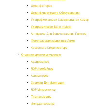
Дезинфекторов
Дезинфицирующего Оборудования
Ультрафиолетовых Бактерицидных Камер
Ультразвуковых Ванн И Моек
Аппаратов Для Запечатывания Пакетов
Фотополимеризационных Ламп
Кассетного Стерилизатора
Оториноларингологического
Аудиометров
ЛОР-Комбайнов
Аспираторов
Системы Для Ирригации
ЛОР Микроскопов
Тимпанометра
Импедансометра