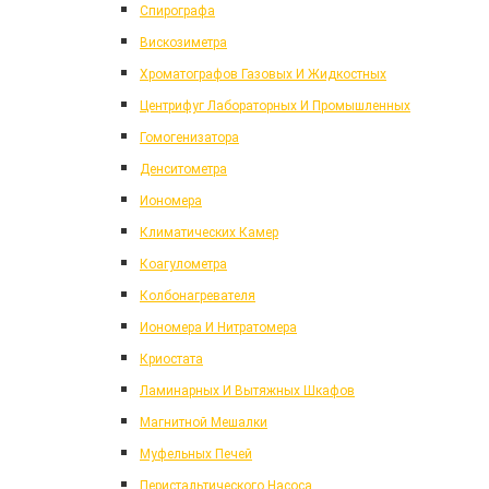
Спирографа
Вискозиметра
Хроматографов Газовых И Жидкостных
Центрифуг Лабораторных И Промышленных
Гомогенизатора
Денситометра
Иономера
Климатических Камер
Коагулометра
Колбонагревателя
Иономера И Нитратомера
Криостата
Ламинарных И Вытяжных Шкафов
Магнитной Мешалки
Муфельных Печей
Перистальтического Насоса