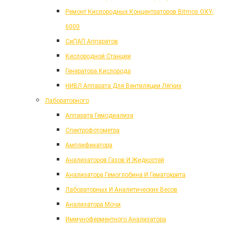
Ремонт Кислородных Концентраторов Bitmos OXY-
6000
СиПАП Аппаратов
Кислородной Станции
Генератора Кислорода
НИВЛ Аппарата Для Вентиляции Лёгких
Лабораторного
Аппарата Гемодиализа
Спектрофотометра
Амплификатора
Анализаторов Газов И Жидкостей
Анализатора Гемоглобина И Гематокрита
Лабораторных И Аналитических Весов
Анализатора Мочи
Иммуноферментного Анализатора