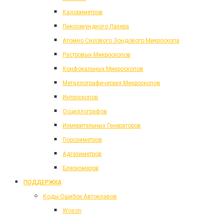
Калориметров
Пикосекундного Лазера
Атомно Силового Зондового Микроскопа
Растровых Микроскопов
Конфокальных Микроскопов
Металлографических Микроскопов
Интроскопов
Осциллографов
Измерительных Генераторов
Порозиметров
Адгезиметров
Блескомеров
ПОДДЕРЖКА
Коды Ошибок Автоклавов
Woson