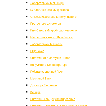
Лабораторной Мельницы
Биологического Микроскопа
Стереомикроскопа Бинокулярного
Проточного Цитометра
Инкубатора Микробиологического
Микропланшетного Инкубатора
Лабораторной Мешалки
ПЦР Бокса
Системы Для Загрузки Чипов
Вакуумного Концентратора
Гибридизационной Печи
Масляной Бани
Дозатора Реагентов
Вошера
Системы Гель Документирования