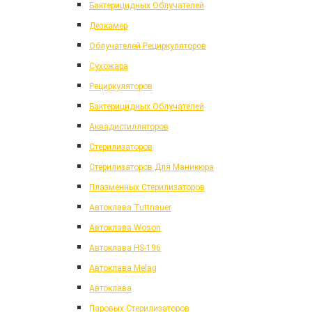
Бактерицидных Облучателей
Дезкамер
Облучателей Рециркуляторов
Сухожара
Рециркуляторов
Бактерицидных Облучателей
Аквадистилляторов
Стерилизаторов
Стерилизаторов Для Маникюра
Плазменных Стерилизаторов
Автоклава Tuttnauer
Автоклава Woson
Автоклава HS-196
Автоклава Melag
Автоклава
Паровых Стерилизаторов