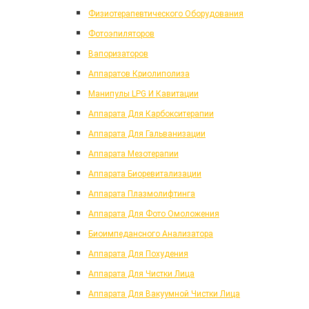
Физиотерапевтического Оборудования
Фотоэпиляторов
Вапоризаторов
Аппаратов Криолиполиза
Манипулы LPG И Кавитации
Аппарата Для Карбокситерапии
Аппарата Для Гальванизации
Аппарата Мезотерапии
Аппарата Биоревитализации
Аппарата Плазмолифтинга
Аппарата Для Фото Омоложения
Биоимпедансного Анализатора
Аппарата Для Похудения
Аппарата Для Чистки Лица
Аппарата Для Вакуумной Чистки Лица