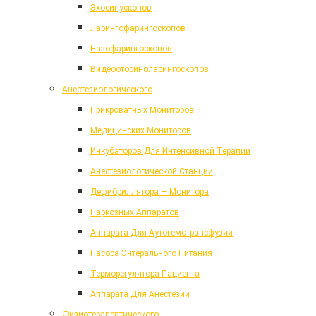
Эхосинускопов
Ларингофарингоскопов
Назофарингоскопов
Видеооториноларингоскопов
Анестезиологического
Прикроватных Мониторов
Медицинских Мониторов
Инкубаторов Для Интенсивной Терапии
Анестезиологической Станции
Дефибриллятора — Монитора
Наркозных Аппаратов
Аппарата Для Аутогемотрансфузии
Насоса Энтерального Питания
Терморегулятора Пациента
Аппарата Для Анестезии
Физиотерапевтического