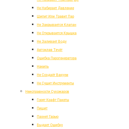
Не Набирает Давление
Шипит Или Травит Пар
Не Закрывается Клапан
Не Открывается Крышка
Не Заливает Воду
Автоклав Течёт
Ошибка Парогенератора
Накипь
Не Создаёт Вакуум
Не Сушит Инструменты
Неисправности Сухожаров
Горят Крафт Пакеты
Пищит
Пахнет Гарью
Выдает Ошибку