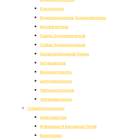
Колоноскопа
Видеопроцессоров Эндоскопических
Инсуффляторов
Помпы Эндоскопической
Стойки Эндоскопической
Гистероскопической Помпы
Гистероскопов
Видеоцистоскопа
Цистоуретроскопа
Уретроцистоскопов
Уретерореноскопа
Стоматологического
Апекслокатора
Муфельных И Вакуумных Печей
Визиографа