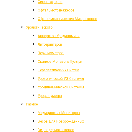
Синоптофоров
Офтальмотренажеров
Офтальмологических Микроскопов
Урологического
Аппаратов Уродинамики
Литотриптеров
Периниометров
Сканера Мочевого Пузыря
Терапевтических Систем
Урологической УЗ-Системы
Уродинамической Системы
Урофлоуметра
Разное
Медицинских Мониторов
Весов Для Новорожденных
Видеодерматоскопов