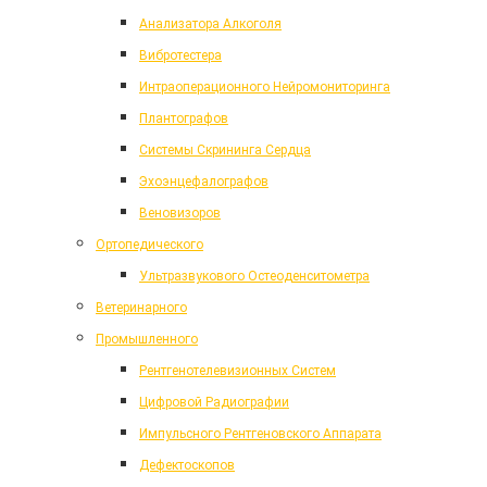
Анализатора Алкоголя
Вибротестера
Интраоперационного Нейромониторинга
Плантографов
Системы Скрининга Сердца
Эхоэнцефалографов
Веновизоров
Ортопедического
Ультразвукового Остеоденситометра
Ветеринарного
Промышленного
Рентгенотелевизионных Систем
Цифровой Радиографии
Импульсного Рентгеновского Аппарата
Дефектоскопов