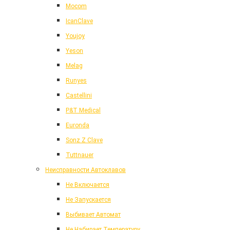
Mocom
IcanClave
Youjoy
Yeson
Melag
Runyes
Castellini
P&T Medical
Euronda
Sonz Z Clave
Tuttnauer
Неисправности Автоклавов
Не Включается
Не Запускается
Выбивает Автомат
Не Набирает Температуру