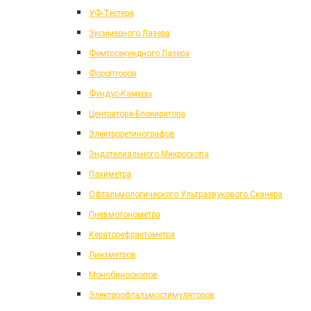
УФ-Тестера
Эксимерного Лазера
Фемтосекундного Лазера
Форопторов
Фундус-Камеры
Центратора-Блокиратора
Электроретинографов
Эндотелиального Микроскопа
Пахиметра
Офтальмологического Ультразвукового Сканера
Пневмотонометра
Кераторефрактометра
Линзметров
Монобиноскопов
Электроофтальмостимуляторов