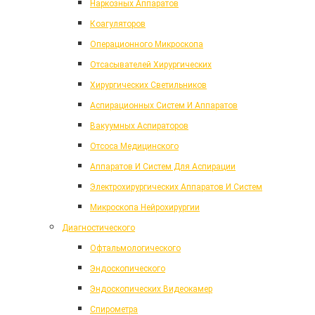
Наркозных Аппаратов
Коагуляторов
Операционного Микроскопа
Отсасывателей Хирургических
Хирургических Светильников
Аспирационных Систем И Аппаратов
Вакуумных Аспираторов
Отсоса Медицинского
Аппаратов И Систем Для Аспирации
Электрохирургических Аппаратов И Систем
Микроскопа Нейрохирургии
Диагностического
Офтальмологического
Эндоскопического
Эндоскопических Видеокамер
Спирометра