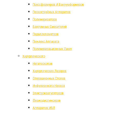
Прессформеров И Вакуумформеров
Пескоструйных Аппаратов
Полимеризатора
Вакуумных Смесителей
Параллелометров
Пиндекс Аппарата
Полимеризационных Ламп
Хирургического
Негатоскопов
Хирургических Лазеров
Операционных Столов
Инфузионного Насоса
Электрокоагуляторов
Физиодиспенсеров
Аппаратов ИВЛ