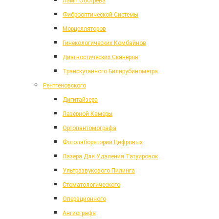
Ламп Обогрева
Фиброоптической Системы
Морцелляторов
Гинекологических Комбайнов
Диагностических Сканеров
Транскутанного Билирубинометра
Рентгеновского
Дигитайзера
Лазерной Камеры
Ортопантомографа
Фотолабораторий Цифровых
Лазера Для Удаления Татуировок
Ультразвукового Пилинга
Стоматологического
Операционного
Ангиографа