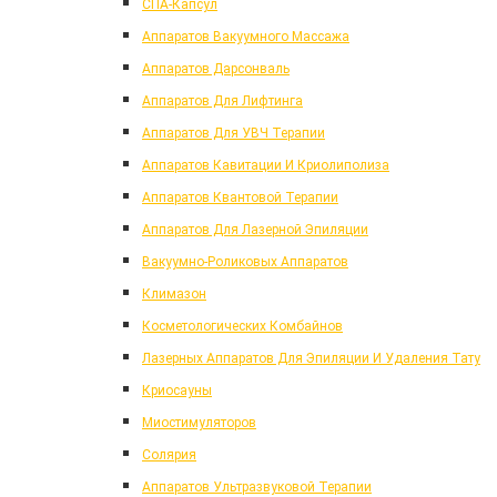
СПА-Капсул
Аппаратов Вакуумного Массажа
Аппаратов Дарсонваль
Аппаратов Для Лифтинга
Аппаратов Для УВЧ Терапии
Аппаратов Кавитации И Криолиполиза
Аппаратов Квантовой Терапии
Аппаратов Для Лазерной Эпиляции
Вакуумно-Роликовых Аппаратов
Климазон
Косметологических Комбайнов
Лазерных Аппаратов Для Эпиляции И Удаления Тату
Криосауны
Миостимуляторов
Солярия
Аппаратов Ультразвуковой Терапии