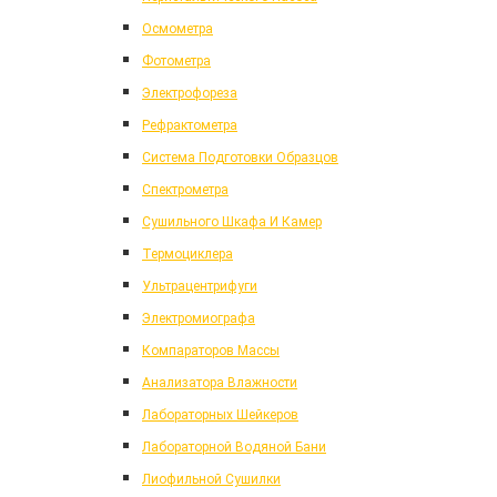
Осмометра
Фотометра
Электрофореза
Рефрактометра
Система Подготовки Образцов
Спектрометра
Сушильного Шкафа И Камер
Термоциклера
Ультрацентрифуги
Электромиографа
Компараторов Массы
Анализатора Влажности
Лабораторных Шейкеров
Лабораторной Водяной Бани
Лиофильной Сушилки