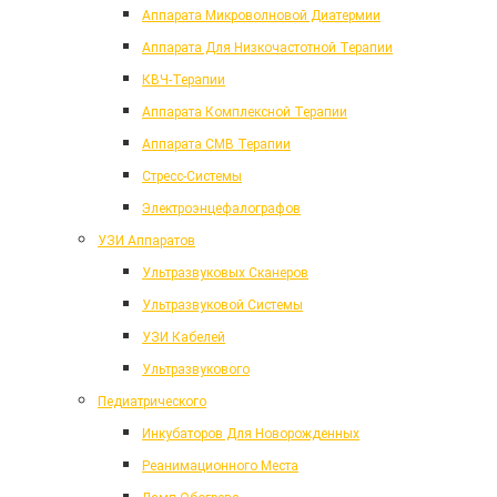
Аппарата Микроволновой Диатермии
Аппарата Для Низкочастотной Терапии
КВЧ-Терапии
Аппарата Комплексной Терапии
Аппарата СМВ Терапии
Стресс-Системы
Электроэнцефалографов
УЗИ Аппаратов
Ультразвуковых Сканеров
Ультразвуковой Системы
УЗИ Кабелей
Ультразвукового
Педиатрического
Инкубаторов Для Новорожденных
Реанимационного Места