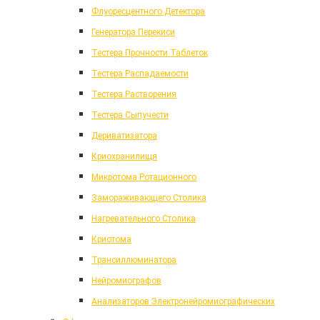
Флуоресцентного Детектора
Генератора Перекиси
Тестера Прочности Таблеток
Тестера Распадаемости
Тестера Растворения
Тестера Сыпучести
Дериватизатора
Криохранилищя
Микротома Ротационного
Замораживающего Столика
Нагревательного Столика
Криотома
Трансиллюминатора
Нейромиографов
Анализаторов Электронейромиографических