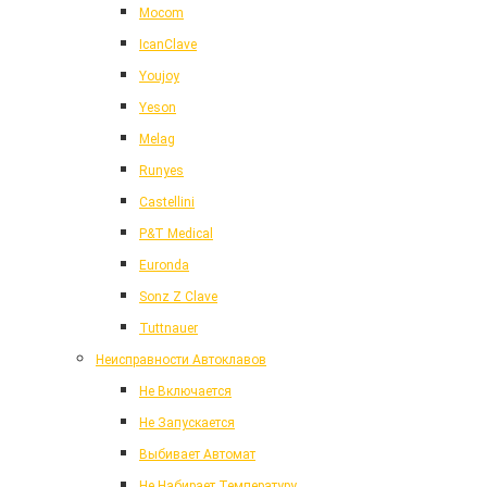
Mocom
IcanClave
Youjoy
Yeson
Melag
Runyes
Castellini
P&T Medical
Euronda
Sonz Z Clave
Tuttnauer
Неисправности Автоклавов
Не Включается
Не Запускается
Выбивает Автомат
Не Набирает Температуру