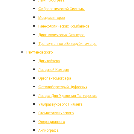
Ламп Обогрева
Фиброоптической Системы
Морцелляторов
Гинекологических Комбайнов
Диагностических Сканеров
Транскутанного Билирубинометра
Рентгеновского
Дигитайзера
Лазерной Камеры
Ортопантомографа
Фотолабораторий Цифровых
Лазера Для Удаления Татуировок
Ультразвукового Пилинга
Стоматологического
Операционного
Ангиографа