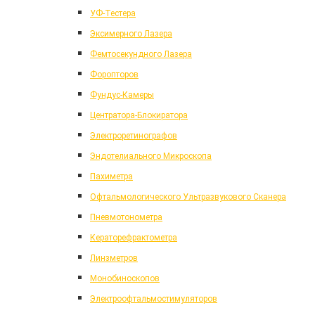
УФ-Тестера
Эксимерного Лазера
Фемтосекундного Лазера
Форопторов
Фундус-Камеры
Центратора-Блокиратора
Электроретинографов
Эндотелиального Микроскопа
Пахиметра
Офтальмологического Ультразвукового Сканера
Пневмотонометра
Кераторефрактометра
Линзметров
Монобиноскопов
Электроофтальмостимуляторов