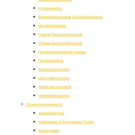
Колоноскопа
Видеопроцессоров Эндоскопических
Инсуффляторов
Помпы Эндоскопической
Стойки Эндоскопической
Гистероскопической Помпы
Гистероскопов
Видеоцистоскопа
Цистоуретроскопа
Уретроцистоскопов
Уретерореноскопа
Стоматологического
Апекслокатора
Муфельных И Вакуумных Печей
Визиографа