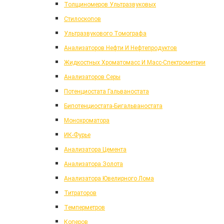
Толщиномеров Ультразвуковых
Стилоскопов
Ультразвукового Томографа
Анализаторов Нефти И Нефтепродуктов
Жидкостных Хроматомасс И Масс-Спектрометрии
Анализаторов Серы
Потенциостата Гальваностата
Бипотенциостата-Бигальваностата
Монохроматора
ИК-Фурье
Анализатора Цемента
Анализатора Золота
Анализатора Ювелирного Лома
Титраторов
Темперметров
Коперов