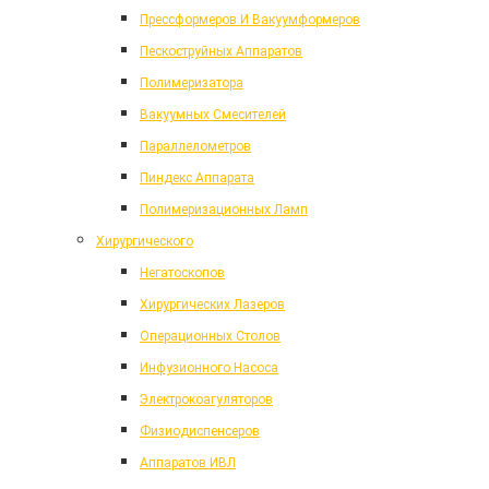
Прессформеров И Вакуумформеров
Пескоструйных Аппаратов
Полимеризатора
Вакуумных Смесителей
Параллелометров
Пиндекс Аппарата
Полимеризационных Ламп
Хирургического
Негатоскопов
Хирургических Лазеров
Операционных Столов
Инфузионного Насоса
Электрокоагуляторов
Физиодиспенсеров
Аппаратов ИВЛ