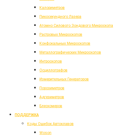
Калориметров
Пикосекундного Лазера
Атомно Силового Зондового Микроскопа
Растровых Микроскопов
Конфокальных Микроскопов
Металлографических Микроскопов
Интроскопов
Осциллографов
Измерительных Генераторов
Порозиметров
Адгезиметров
Блескомеров
ПОДДЕРЖКА
Коды Ошибок Автоклавов
Woson