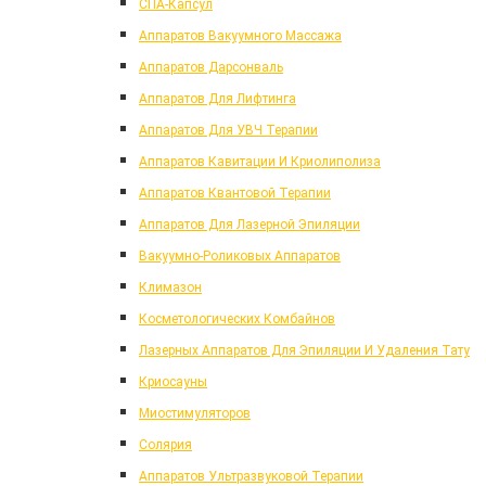
СПА-Капсул
Аппаратов Вакуумного Массажа
Аппаратов Дарсонваль
Аппаратов Для Лифтинга
Аппаратов Для УВЧ Терапии
Аппаратов Кавитации И Криолиполиза
Аппаратов Квантовой Терапии
Аппаратов Для Лазерной Эпиляции
Вакуумно-Роликовых Аппаратов
Климазон
Косметологических Комбайнов
Лазерных Аппаратов Для Эпиляции И Удаления Тату
Криосауны
Миостимуляторов
Солярия
Аппаратов Ультразвуковой Терапии