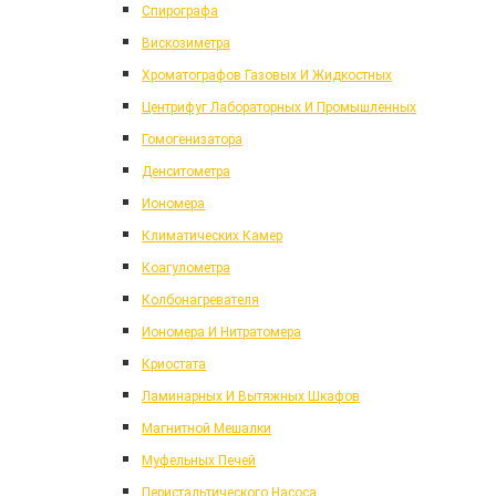
Спирографа
Вискозиметра
Хроматографов Газовых И Жидкостных
Центрифуг Лабораторных И Промышленных
Гомогенизатора
Денситометра
Иономера
Климатических Камер
Коагулометра
Колбонагревателя
Иономера И Нитратомера
Криостата
Ламинарных И Вытяжных Шкафов
Магнитной Мешалки
Муфельных Печей
Перистальтического Насоса