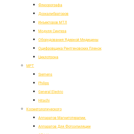
Флюорографа
Дозкалибраторов
Инъекторов МТЛ
Модуля Синтеза
Оборудования Ядерной Медицины
Оцифровщика Рентгеновских Пленок
Циклотрона
МРТ
Siemens
Philips
General Electric
Hitachi
Косметологического
Аппаратов Магнитотерапии.
Аппаратов Для Фотоэпиляции