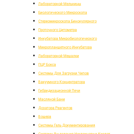
Лабораторной Мельницы
Биологического Микроскопа
Стереомикроскопа Бинокулярного
Проточного Цитометра
Инкубатора Микробиологического
Микропланшетного Инкубатора
Лабораторной Мешалки
ПЦР Бокса
Системы Для Загрузки Чипов
Вакуумного Концентратора
Гибридизационной Печи
Масляной Бани
Дозатора Реагентов
Вошера
Системы Гель Документирования