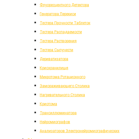
Флуоресцентного Детектора
Генератора Перекиси
Тестера Прочности Таблеток
Тестера Распадаемости
Тестера Растворения
Тестера Сыпучести
Дериватизатора
Криохранилищя
Микротома Ротационного
Замораживающего Столика
Нагревательного Столика
Криотома
Трансиллюминатора
Нейромиографов
Анализаторов Электронейромиографических