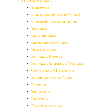
Офтальмологического
Поляриметра
Анализаторов Зрительных Функций
Аппарата Для Окрашивания Линз
Периметров
Кератотопографов
Криохирургических Систем
Микрокератометра
Оптического Биометра
Оптического Когерентного Томографа
Рабочего Места Офтальмолога
Офтальмологического Лазера
Тонометра
Пупиллометра
Тензиометра
Факоэмульсификатора