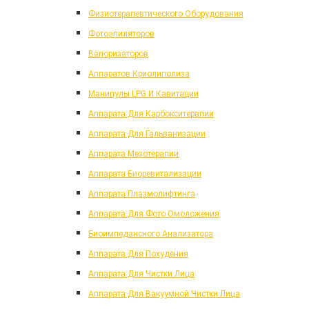
Физиотерапевтического Оборудования
Фотоэпиляторов
Вапоризаторов
Аппаратов Криолиполиза
Манипулы LPG И Кавитации
Аппарата Для Карбокситерапии
Аппарата Для Гальванизации
Аппарата Мезотерапии
Аппарата Биоревитализации
Аппарата Плазмолифтинга
Аппарата Для Фото Омоложения
Биоимпедансного Анализатора
Аппарата Для Похудения
Аппарата Для Чистки Лица
Аппарата Для Вакуумной Чистки Лица