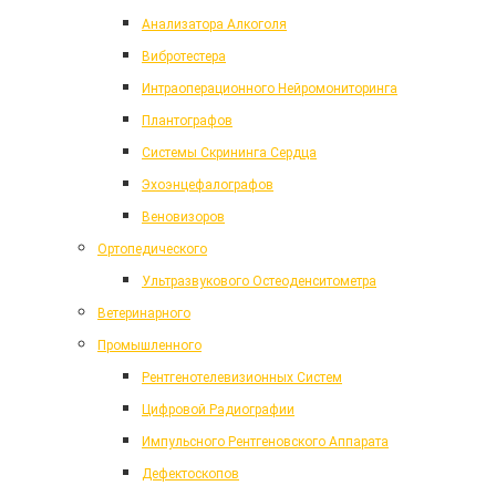
Анализатора Алкоголя
Вибротестера
Интраоперационного Нейромониторинга
Плантографов
Системы Скрининга Сердца
Эхоэнцефалографов
Веновизоров
Ортопедического
Ультразвукового Остеоденситометра
Ветеринарного
Промышленного
Рентгенотелевизионных Систем
Цифровой Радиографии
Импульсного Рентгеновского Аппарата
Дефектоскопов