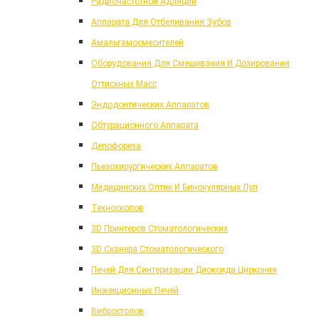
Радиочастотной Адляции
Аппарата Для Отбеливания Зубов
Амальгамосмесителей
Оборудования Для Смешивания И Дозирования
Оттискных Масс
Эндодонтических Аппаратов
Обтурационного Аппарата
Депофореза
Пьезохирургических Аппаратов
Медицинских Оптик И Бинокулярных Луп
Техноскопов
3D Принтеров Стоматологических
3D Сканера Стоматологического
Печей Для Синтеризации Диоксида Циркония
Инжекционных Печей
Вибростолов