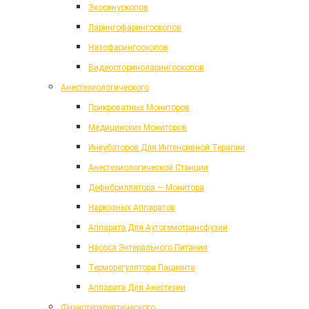
Эхосинускопов
Ларингофарингоскопов
Назофарингоскопов
Видеооториноларингоскопов
Анестезиологического
Прикроватных Мониторов
Медицинских Мониторов
Инкубаторов Для Интенсивной Терапии
Анестезиологической Станции
Дефибриллятора — Монитора
Наркозных Аппаратов
Аппарата Для Аутогемотрансфузии
Насоса Энтерального Питания
Терморегулятора Пациента
Аппарата Для Анестезии
Физиотерапевтического