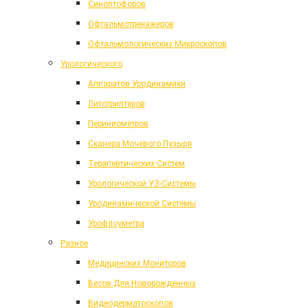
Синоптофоров
Офтальмотренажеров
Офтальмологических Микроскопов
Урологического
Аппаратов Уродинамики
Литотриптеров
Периниометров
Сканера Мочевого Пузыря
Терапевтических Систем
Урологической УЗ-Системы
Уродинамической Системы
Урофлоуметра
Разное
Медицинских Мониторов
Весов Для Новорожденных
Видеодерматоскопов