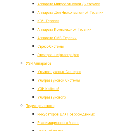
Аппарата Микроволновой Диатермии
Аппарата Для Низкочастотной Терапии
КВЧ-Терапии
Аппарата Комплексной Терапии
Аппарата СМВ Терапии
Стресс-Системы
Электроэнцефалографов
УЗИ Аппаратов
Ультразвуковых Сканеров
Ультразвуковой Системы
УЗИ Кабелей
Ультразвукового
Педиатрического
Инкубаторов Для Новорожденных
Реанимационного Места