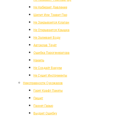
Не Набирает Давление
Шипит Или Травит Пар
Не Закрывается Клапан
Не Открывается Крышка
Не Заливает Воду
Автоклав Течёт
Ошибка Парогенератора
Накипь
Не Создаёт Вакуум
Не Сушит Инструменты
Неисправности Сухожаров
Горят Крафт Пакеты
Пищит
Пахнет Гарью
Выдает Ошибку