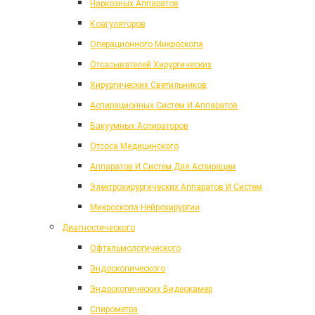
Наркозных Аппаратов
Коагуляторов
Операционного Микроскопа
Отсасывателей Хирургических
Хирургических Светильников
Аспирационных Систем И Аппаратов
Вакуумных Аспираторов
Отсоса Медицинского
Аппаратов И Систем Для Аспирации
Электрохирургических Аппаратов И Систем
Микроскопа Нейрохирургии
Диагностического
Офтальмологического
Эндоскопического
Эндоскопических Видеокамер
Спирометра