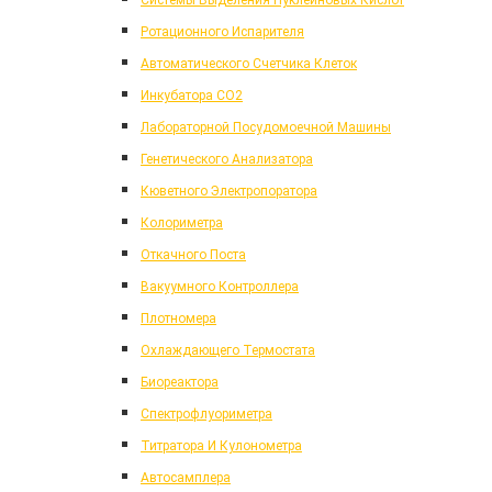
Системы Выделения Нуклеиновых Кислот
Ротационного Испарителя
Автоматического Счетчика Клеток
Инкубатора CO2
Лабораторной Посудомоечной Машины
Генетического Анализатора
Кюветного Электропоратора
Колориметра
Откачного Поста
Вакуумного Контроллера
Плотномера
Охлаждающего Термостата
Биореактора
Спектрофлуориметра
Титратора И Кулонометра
Автосамплера