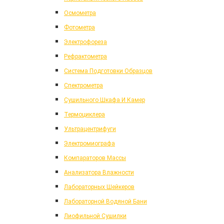
Осмометра
Фотометра
Электрофореза
Рефрактометра
Система Подготовки Образцов
Спектрометра
Сушильного Шкафа И Камер
Термоциклера
Ультрацентрифуги
Электромиографа
Компараторов Массы
Анализатора Влажности
Лабораторных Шейкеров
Лабораторной Водяной Бани
Лиофильной Сушилки