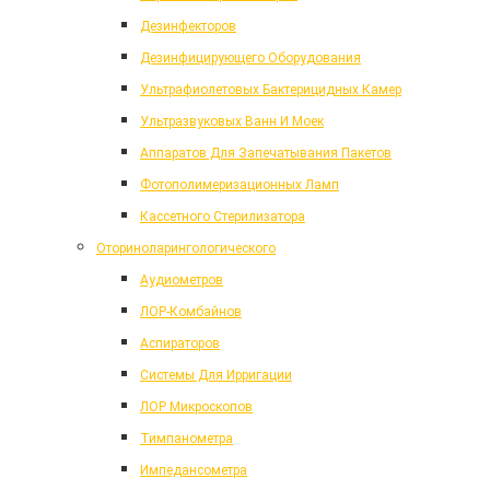
Дезинфекторов
Дезинфицирующего Оборудования
Ультрафиолетовых Бактерицидных Камер
Ультразвуковых Ванн И Моек
Аппаратов Для Запечатывания Пакетов
Фотополимеризационных Ламп
Кассетного Стерилизатора
Оториноларингологического
Аудиометров
ЛОР-Комбайнов
Аспираторов
Системы Для Ирригации
ЛОР Микроскопов
Тимпанометра
Импедансометра