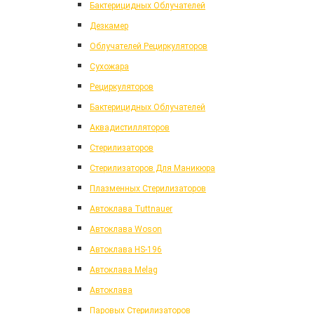
Бактерицидных Облучателей
Дезкамер
Облучателей Рециркуляторов
Сухожара
Рециркуляторов
Бактерицидных Облучателей
Аквадистилляторов
Стерилизаторов
Стерилизаторов Для Маникюра
Плазменных Стерилизаторов
Автоклава Tuttnauer
Автоклава Woson
Автоклава HS-196
Автоклава Melag
Автоклава
Паровых Стерилизаторов