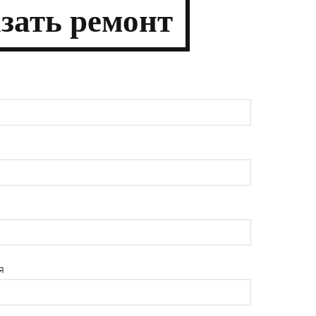
азать
ремонт
я