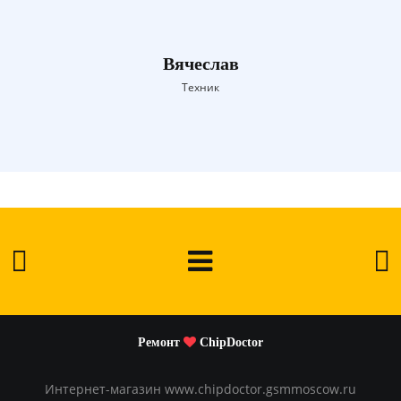
Вячеслав
Техник
Ремонт
ChipDoctor
Интернет-магазин www.chipdoctor.gsmmoscow.ru