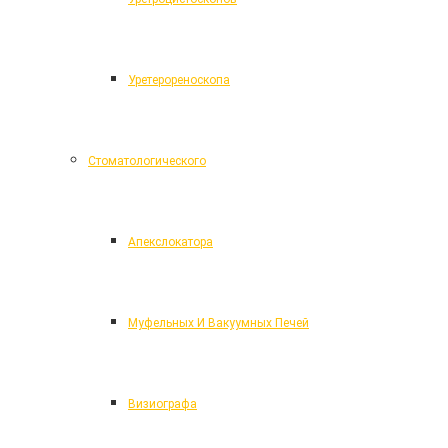
Уретерореноскопа
Стоматологического
Апекслокатора
Муфельных И Вакуумных Печей
Визиографа