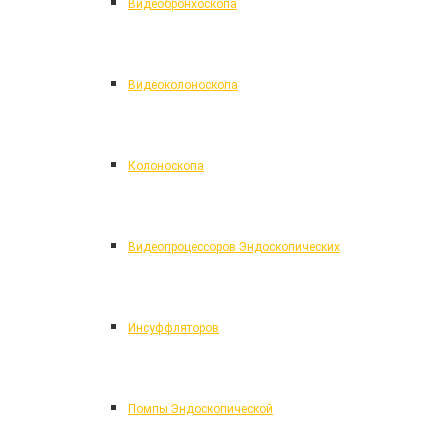
Видеобронхоскопа
Видеоколоноскопа
Колоноскопа
Видеопроцессоров Эндоскопических
Инсуффляторов
Помпы Эндоскопической