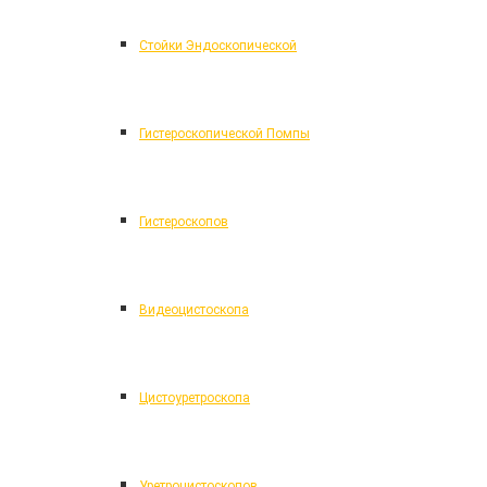
Стойки Эндоскопической
Гистероскопической Помпы
Гистероскопов
Видеоцистоскопа
Цистоуретроскопа
Уретроцистоскопов