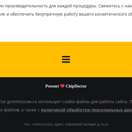
ю производительность для каждой процедуры. Свяжитесь с нам
ие и обеспечить безупречную работу вашего косметического о
Ремонт
ChipDoctor
or.gsmmoscow.ru использует cookie-файлы для работы сайта. 
e-файлов, а также с
политикой обработки персональных да
ТЕЛ: +74955327225, АДРЕС: ЗУБОВСКИЙ БУЛЬВАР Д.16-20