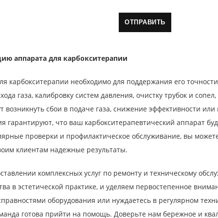
цию аппарата для карбокситерапии
ля карбокситерапии необходимо для поддержания его точности 
ода газа, калибровку систем давления, очистку трубок и сопел
т возникнуть сбои в подаче газа, снижение эффективности ил
 гарантируют, что ваш карбокситерапевтический аппарат буде
улярные проверки и профилактическое обслуживание, вы может
воим клиентам надежные результаты.
ставлении комплексных услуг по ремонту и техническому обсл
тва в эстетической практике, и уделяем первостепенное внима
исправностями оборудования или нуждаетесь в регулярном тех
манда готова прийти на помощь. Доверьте нам бережное и кв