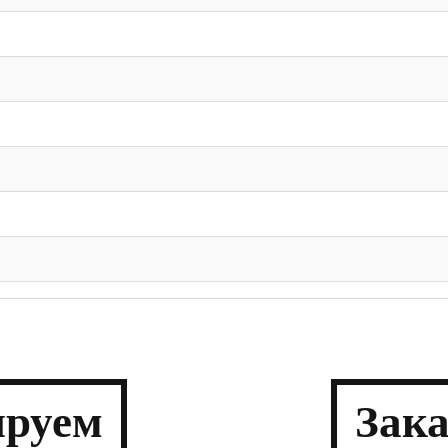
­руем
Зак