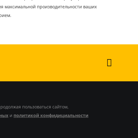
ния максимальной производительности ваших
рием.
Продолжая пользоваться сайтом,
нных
и
политикой конфидициальности