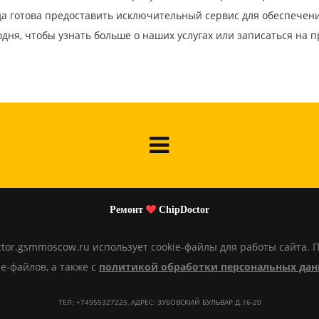
да готова предоставить исключительный сервис для обеспече
одня, чтобы узнать больше о наших услугах или записаться на п
Ремонт
ChipDoctor
or.gsmmoscow.ru использует cookie-файлы для работы сайта. 
e-файлов, а также с
политикой обработки персональных да
ТЕЛ: +74955327225, АДРЕС: ЗУБОВСКИЙ БУЛЬВАР Д.16-20