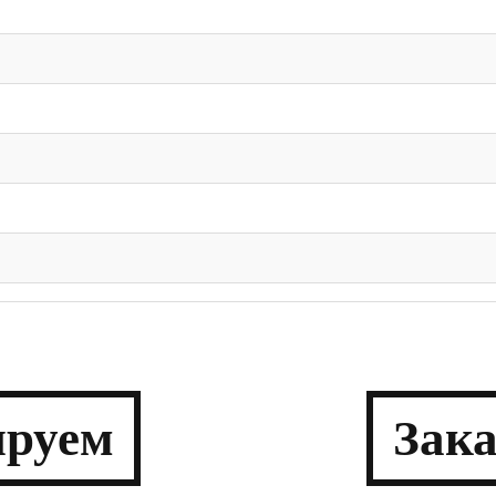
­руем
Зак