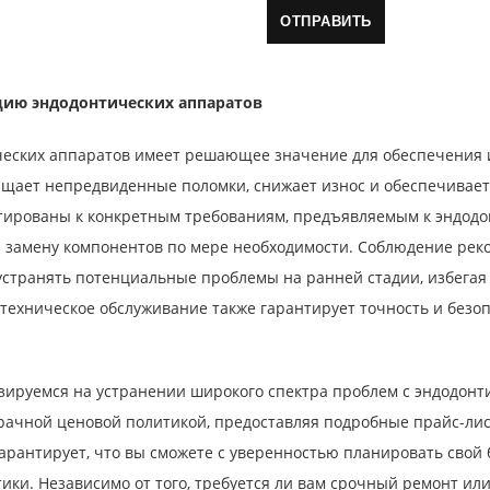
цию эндодонтических аппаратов
ческих аппаратов имеет решающее значение для обеспечения и
щает непредвиденные поломки, снижает износ и обеспечивает
тированы к конкретным требованиям, предъявляемым к эндодо
 и замену компонентов по мере необходимости. Соблюдение ре
устранять потенциальные проблемы на ранней стадии, избегая
 техническое обслуживание также гарантирует точность и безо
ируемся на устранении широкого спектра проблем с эндодонти
ачной ценовой политикой, предоставляя подробные прайс-лист
арантирует, что вы сможете с уверенностью планировать свой
ки. Независимо от того, требуется ли вам срочный ремонт или