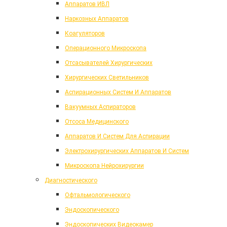
Аппаратов ИВЛ
Наркозных Аппаратов
Коагуляторов
Операционного Микроскопа
Отсасывателей Хирургических
Хирургических Светильников
Аспирационных Систем И Аппаратов
Вакуумных Аспираторов
Отсоса Медицинского
Аппаратов И Систем Для Аспирации
Электрохирургических Аппаратов И Систем
Микроскопа Нейрохирургии
Диагностического
Офтальмологического
Эндоскопического
Эндоскопических Видеокамер