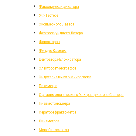
Факоэмульсификатора
УФ-Тестера
Эксимерного Лазера
Фемтосекундного Лазера
Форопторов
Фундус-Камеры
Центратора-Блокиратора
Электроретинографов
Эндотелиального Микроскопа
Пахиметра
Офтальмологического Ультразвукового Сканера
Пневмотонометра
Кераторефрактометра
Линзметров
Монобиноскопов