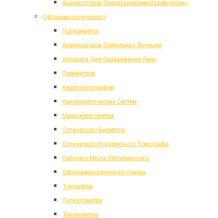
Анализаторов Электронейромиографических
Офтальмологического
Поляриметра
Анализаторов Зрительных Функций
Аппарата Для Окрашивания Линз
Периметров
Кератотопографов
Криохирургических Систем
Микрокератометра
Оптического Биометра
Оптического Когерентного Томографа
Рабочего Места Офтальмолога
Офтальмологического Лазера
Тонометра
Пупиллометра
Тензиометра