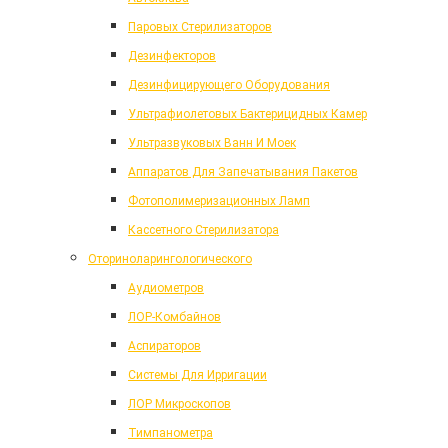
Паровых Стерилизаторов
Дезинфекторов
Дезинфицирующего Оборудования
Ультрафиолетовых Бактерицидных Камер
Ультразвуковых Ванн И Моек
Аппаратов Для Запечатывания Пакетов
Фотополимеризационных Ламп
Кассетного Стерилизатора
Оториноларингологического
Аудиометров
ЛОР-Комбайнов
Аспираторов
Системы Для Ирригации
ЛОР Микроскопов
Тимпанометра