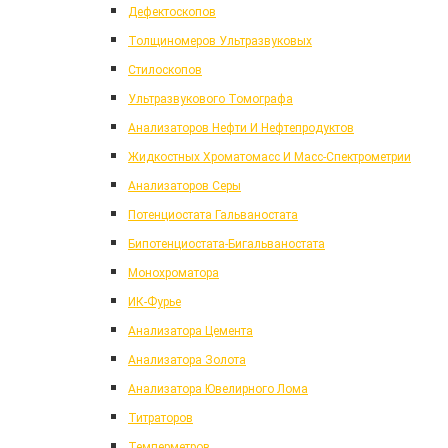
Дефектоскопов
Толщиномеров Ультразвуковых
Стилоскопов
Ультразвукового Томографа
Анализаторов Нефти И Нефтепродуктов
Жидкостных Хроматомасс И Масс-Спектрометрии
Анализаторов Серы
Потенциостата Гальваностата
Бипотенциостата-Бигальваностата
Монохроматора
ИК-Фурье
Анализатора Цемента
Анализатора Золота
Анализатора Ювелирного Лома
Титраторов
Темперметров