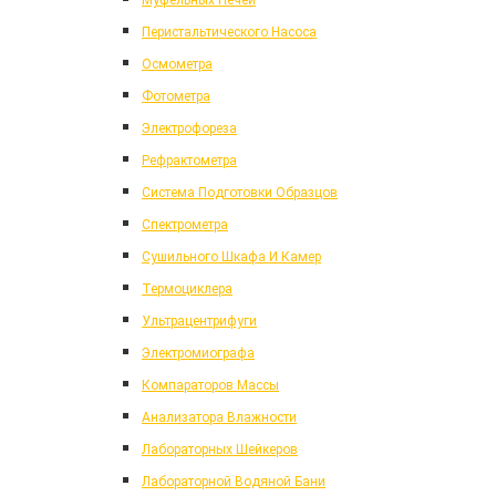
Муфельных Печей
Перистальтического Насоса
Осмометра
Фотометра
Электрофореза
Рефрактометра
Система Подготовки Образцов
Спектрометра
Сушильного Шкафа И Камер
Термоциклера
Ультрацентрифуги
Электромиографа
Компараторов Массы
Анализатора Влажности
Лабораторных Шейкеров
Лабораторной Водяной Бани