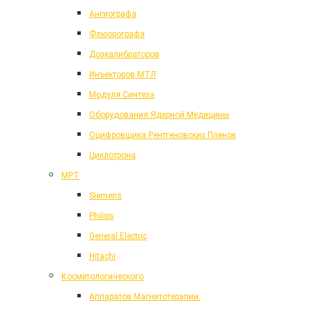
Ангиографа
Флюорографа
Дозкалибраторов
Инъекторов МТЛ
Модуля Синтеза
Оборудования Ядерной Медицины
Оцифровщика Рентгеновских Пленок
Циклотрона
МРТ
Siemens
Philips
General Electric
Hitachi
Косметологического
Аппаратов Магнитотерапии.