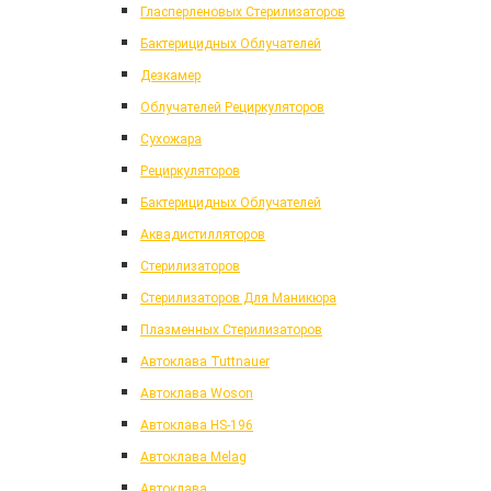
Гласперленовых Стерилизаторов
Бактерицидных Облучателей
Дезкамер
Облучателей Рециркуляторов
Сухожара
Рециркуляторов
Бактерицидных Облучателей
Аквадистилляторов
Стерилизаторов
Стерилизаторов Для Маникюра
Плазменных Стерилизаторов
Автоклава Tuttnauer
Автоклава Woson
Автоклава HS-196
Автоклава Melag
Автоклава