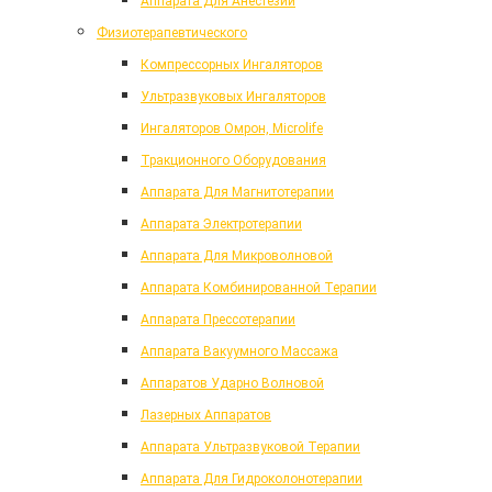
Аппарата Для Анестезии
Физиотерапевтического
Компрессорных Ингаляторов
Ультразвуковых Ингаляторов
Ингаляторов Омрон, Microlife
Тракционного Оборудования
Аппарата Для Магнитотерапии
Аппарата Электротерапии
Аппарата Для Микроволновой
Аппарата Комбинированной Терапии
Аппарата Прессотерапии
Аппарата Вакуумного Массажа
Аппаратов Ударно Волновой
Лазерных Аппаратов
Аппарата Ультразвуковой Терапии
Аппарата Для Гидроколонотерапии