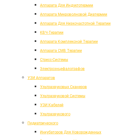
Аппарата Для Индуктотермии
Аппарата Микроволновой Диатермии
Аппарата Для Низкочастотной Терапии
КВЧ-Терапии
Аппарата Комплексной Терапии
Аппарата СМВ Терапии
Стресс-Системы
Электроэнцефалографов
УЗИ Аппаратов
Ультразвуковых Сканеров
Ультразвуковой Системы
УЗИ Кабелей
Ультразвукового
Педиатрического
Инкубаторов Для Новорожденных