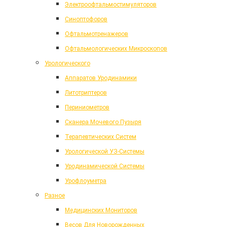
Электроофтальмостимуляторов
Синоптофоров
Офтальмотренажеров
Офтальмологических Микроскопов
Урологического
Аппаратов Уродинамики
Литотриптеров
Периниометров
Сканера Мочевого Пузыря
Терапевтических Систем
Урологической УЗ-Системы
Уродинамической Системы
Урофлоуметра
Разное
Медицинских Мониторов
Весов Для Новорожденных