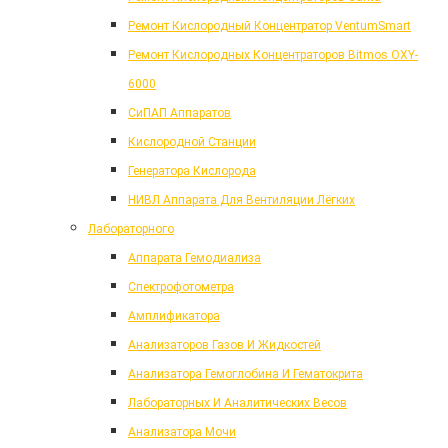
Ремонт Кислородный Концентратор VentumSmart
Ремонт Кислородных Концентраторов Bitmos OXY-
6000
СиПАП Аппаратов
Кислородной Станции
Генератора Кислорода
НИВЛ Аппарата Для Вентиляции Лёгких
Лабораторного
Аппарата Гемодиализа
Спектрофотометра
Амплификатора
Анализаторов Газов И Жидкостей
Анализатора Гемоглобина И Гематокрита
Лабораторных И Аналитических Весов
Анализатора Мочи