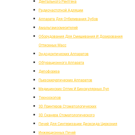
Дентального Рентгена
Радиочастотной Адляции
Аппарата Для Отбеливания Зубов
Амальгамосмесителей
Оборудования Для Смешивания И Дозирования
Оттискных Масс
Эндодонтических Аппаратов
Обтурационного Аппарата
Депофореза
Пьезохирургических Аппаратов
Медицинских Оптик И Бинокулярных Луп
Техноскопов
3D Принтеров Стоматологических
3D Сканера Стоматологического
Печей Для Синтеризации Диоксида Циркония
Инжекционных Печей