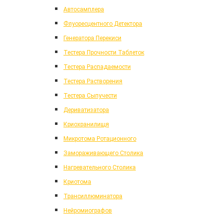
Автосамплера
Флуоресцентного Детектора
Генератора Перекиси
Тестера Прочности Таблеток
Тестера Распадаемости
Тестера Растворения
Тестера Сыпучести
Дериватизатора
Криохранилищя
Микротома Ротационного
Замораживающего Столика
Нагревательного Столика
Криотома
Трансиллюминатора
Нейромиографов