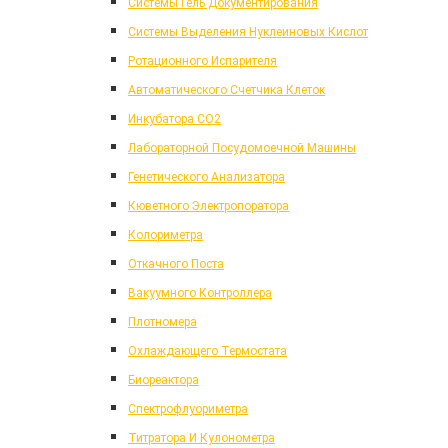
Системы Гель Документирования
Системы Выделения Нуклеиновых Кислот
Ротационного Испарителя
Автоматического Счетчика Клеток
Инкубатора CO2
Лабораторной Посудомоечной Машины
Генетического Анализатора
Кюветного Электропоратора
Колориметра
Откачного Поста
Вакуумного Контроллера
Плотномера
Охлаждающего Термостата
Биореактора
Спектрофлуориметра
Титратора И Кулонометра