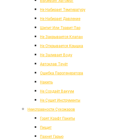
Выбивает Автомат
Не Набирает Температуру
Не Набирает Давление
Шипит Или Травит Пар
Не Закрывается Клапан
Не Открывается Крышка
Не Заливает Воду
Автоклав Течёт
Ошибка Парогенератора
Накипь
Не Создаёт Вакуум
Не Сушит Инструменты
Неисправности Сухожаров
Горят Крафт Пакеты
Пищит
Пахнет Гарью