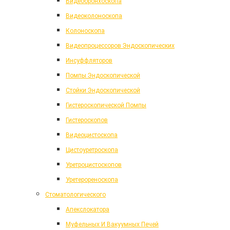
Видеобронхоскопа
Видеоколоноскопа
Колоноскопа
Видеопроцессоров Эндоскопических
Инсуффляторов
Помпы Эндоскопической
Стойки Эндоскопической
Гистероскопической Помпы
Гистероскопов
Видеоцистоскопа
Цистоуретроскопа
Уретроцистоскопов
Уретерореноскопа
Стоматологического
Апекслокатора
Муфельных И Вакуумных Печей