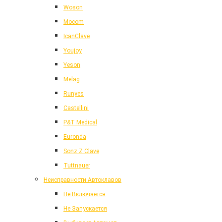
Woson
Mocom
IcanClave
Youjoy
Yeson
Melag
Runyes
Castellini
P&T Medical
Euronda
Sonz Z Clave
Tuttnauer
Неисправности Автоклавов
Не Включается
Не Запускается