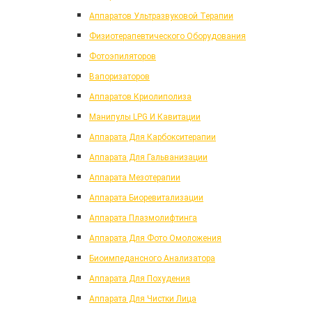
Аппаратов Ультразвуковой Терапии
Физиотерапевтического Оборудования
Фотоэпиляторов
Вапоризаторов
Аппаратов Криолиполиза
Манипулы LPG И Кавитации
Аппарата Для Карбокситерапии
Аппарата Для Гальванизации
Аппарата Мезотерапии
Аппарата Биоревитализации
Аппарата Плазмолифтинга
Аппарата Для Фото Омоложения
Биоимпедансного Анализатора
Аппарата Для Похудения
Аппарата Для Чистки Лица