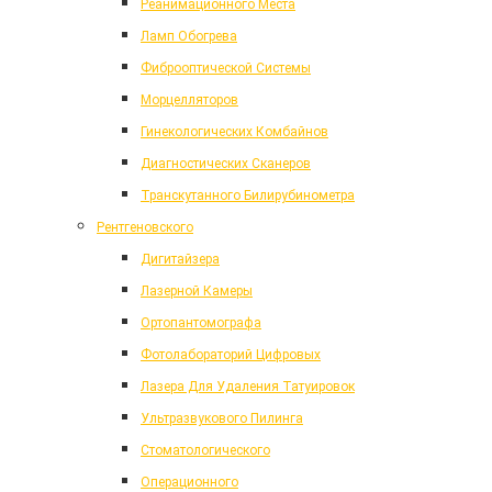
Реанимационного Места
Ламп Обогрева
Фиброоптической Системы
Морцелляторов
Гинекологических Комбайнов
Диагностических Сканеров
Транскутанного Билирубинометра
Рентгеновского
Дигитайзера
Лазерной Камеры
Ортопантомографа
Фотолабораторий Цифровых
Лазера Для Удаления Татуировок
Ультразвукового Пилинга
Стоматологического
Операционного