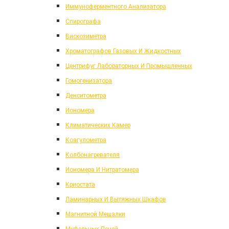
Иммуноферментного Анализатора
Спирографа
Вискозиметра
Хроматографов Газовых И Жидкостных
Центрифуг Лабораторных И Промышленных
Гомогенизатора
Денситометра
Иономера
Климатических Камер
Коагулометра
Колбонагревателя
Иономера И Нитратомера
Криостата
Ламинарных И Вытяжных Шкафов
Магнитной Мешалки