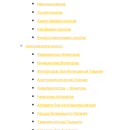
Импедансометра
Эхосинускопов
Ларингофарингоскопов
Назофарингоскопов
Видеооториноларингоскопов
Анестезиологического
Прикроватных Мониторов
Медицинских Мониторов
Инкубаторов Для Интенсивной Терапии
Анестезиологической Станции
Дефибриллятора — Монитора
Наркозных Аппаратов
Аппарата Для Аутогемотрансфузии
Насоса Энтерального Питания
Терморегулятора Пациента