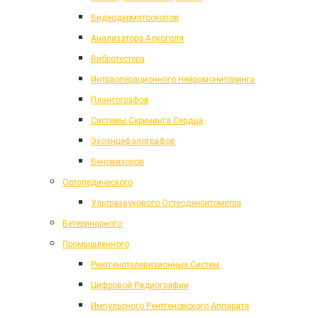
Видеодерматоскопов
Анализатора Алкоголя
Вибротестера
Интраоперационного Нейромониторинга
Плантографов
Системы Скрининга Сердца
Эхоэнцефалографов
Веновизоров
Ортопедического
Ультразвукового Остеоденситометра
Ветеринарного
Промышленного
Рентгенотелевизионных Систем
Цифровой Радиографии
Импульсного Рентгеновского Аппарата