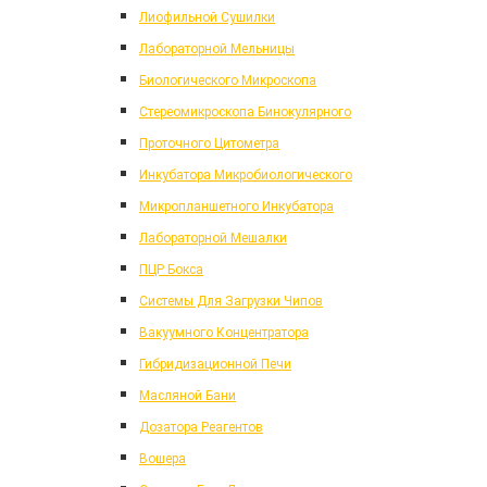
Лиофильной Сушилки
Лабораторной Мельницы
Биологического Микроскопа
Стереомикроскопа Бинокулярного
Проточного Цитометра
Инкубатора Микробиологического
Микропланшетного Инкубатора
Лабораторной Мешалки
ПЦР Бокса
Системы Для Загрузки Чипов
Вакуумного Концентратора
Гибридизационной Печи
Масляной Бани
Дозатора Реагентов
Вошера