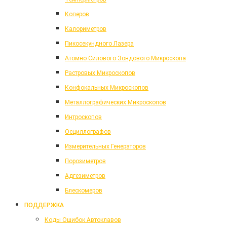
Коперов
Калориметров
Пикосекундного Лазера
Атомно Силового Зондового Микроскопа
Растровых Микроскопов
Конфокальных Микроскопов
Металлографических Микроскопов
Интроскопов
Осциллографов
Измерительных Генераторов
Порозиметров
Адгезиметров
Блескомеров
ПОДДЕРЖКА
Коды Ошибок Автоклавов